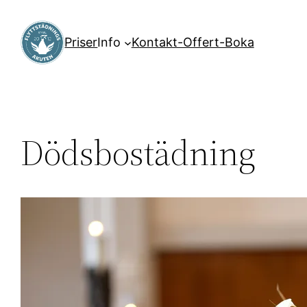
Hoppa
till
Priser
Info
Kontakt-Offert-Boka
innehåll
Dödsbostädning